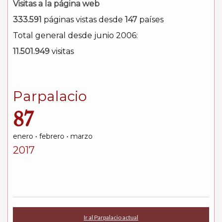
Visitas a la página web
333.591
páginas vistas desde
147
países
Total general desde junio 2006:
11.501.949
visitas
Parpalacio
87
enero • febrero • marzo
2017
Ir al Parpalacio actual