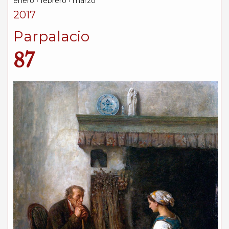
enero • febrero • marzo
2017
Parpalacio
87