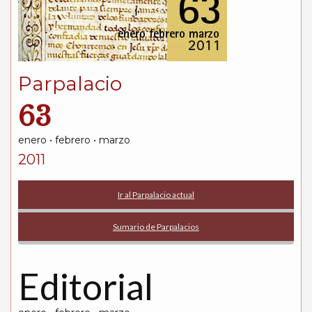
Parpalacio
63
enero • febrero • marzo
2011
Ir al Parpalacio actual
Sumario de Parpalacios
Editorial