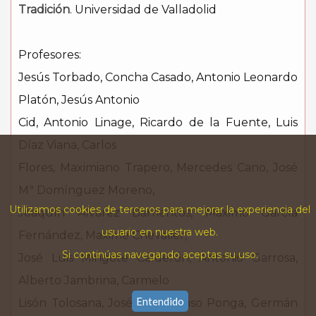
Tradición
. Universidad de Valladolid
Profesores:
Jesús Torbado, Concha Casado, Antonio Leonardo
Platón, Jesús Antonio
Cid, Antonio Linage, Ricardo de la Fuente, Luis
Díaz Viana, Carlos
Flores, Maximiano Trapero, Mercedes Cano, José
Mª Domínguez Moreno,
Utilizamos cookies de terceros para mejorar la experiencia del
Joaquín Alvarez Barrientos, Máximo García
usuario en nuestra web.
Fernández, Maxime Chevalier,
Si continúas navegando aceptas su uso.
José Luis Mingote Calderón, Antonio Garrosa,
Alberto Jambrina, Carmelo
Entendido
Lisón Tolosana, José Luis Alonso Ponga, Germán