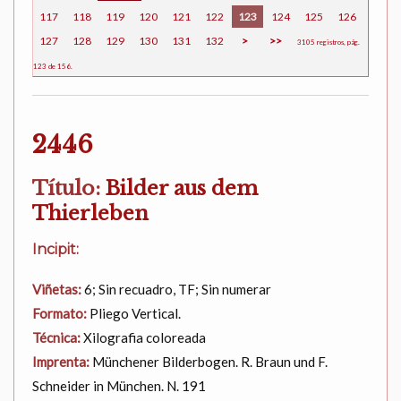
117
118
119
120
121
122
123
124
125
126
127
128
129
130
131
132
>
>>
3105 registros, pág.
123 de 156.
2446
Título:
Bilder aus dem
Thierleben
Incipit:
Viñetas:
6; Sin recuadro, TF; Sin numerar
Formato:
Pliego Vertical.
Técnica:
Xilografia coloreada
Imprenta:
Münchener Bilderbogen. R. Braun und F.
Schneider in München. N. 191