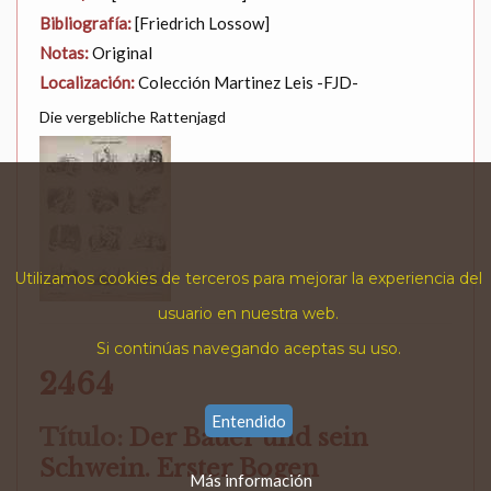
Bibliografía:
[Friedrich Lossow]
Notas:
Original
Localización:
Colección Martinez Leis -FJD-
Die vergebliche Rattenjagd
Utilizamos cookies de terceros para mejorar la experiencia del
usuario en nuestra web.
Si continúas navegando aceptas su uso.
2464
Entendido
Título:
Der Bauer und sein
Schwein. Erster Bogen
Más información