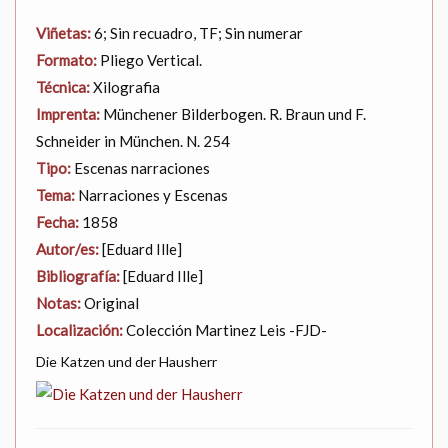
Viñetas:
6; Sin recuadro, TF; Sin numerar
Formato:
Pliego Vertical.
Técnica:
Xilografia
Imprenta:
Münchener Bilderbogen. R. Braun und F.
Schneider in München. N. 254
Tipo:
Escenas narraciones
Tema:
Narraciones y Escenas
Fecha:
1858
Autor/es:
[Eduard Ille]
Bibliografía:
[Eduard Ille]
Notas:
Original
Localización:
Colección Martinez Leis -FJD-
Die Katzen und der Hausherr