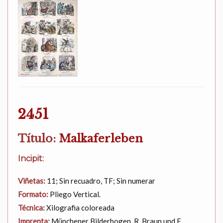
2451
Título:
Malkaferleben
Incipit:
Viñetas:
11; Sin recuadro, TF; Sin numerar
Formato:
Pliego Vertical.
Técnica:
Xilografia coloreada
Imprenta:
Münchener Bilderbogen. R. Braun und F.