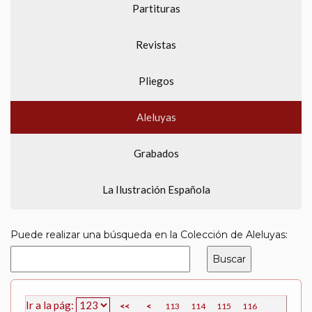
Partituras
Revistas
Pliegos
Aleluyas
Grabados
La Ilustración Española
Puede realizar una búsqueda en la Colección de Aleluyas:
Ir a la pág:
<<
<
113
114
115
116