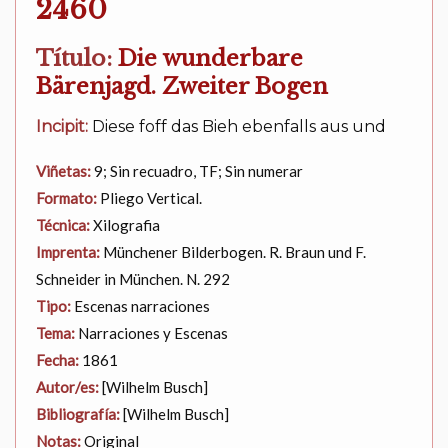
2460
Título:
Die wunderbare
Bärenjagd. Zweiter Bogen
Incipit:
Diese foff das Bieh ebenfalls aus und
Viñetas:
9; Sin recuadro, TF; Sin numerar
Formato:
Pliego Vertical.
Técnica:
Xilografia
Imprenta:
Münchener Bilderbogen. R. Braun und F.
Schneider in München. N. 292
Tipo:
Escenas narraciones
Tema:
Narraciones y Escenas
Fecha:
1861
Autor/es:
[Wilhelm Busch]
Bibliografía:
[Wilhelm Busch]
Notas:
Original