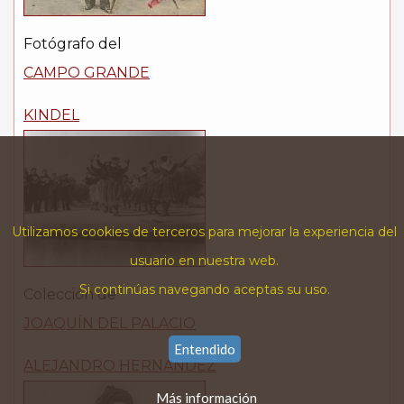
Fotógrafo del
CAMPO GRANDE
KINDEL
Utilizamos cookies de terceros para mejorar la experiencia del
usuario en nuestra web.
Si continúas navegando aceptas su uso.
Colección de
JOAQUÍN DEL PALACIO
Entendido
ALEJANDRO HERNÁNDEZ
Más información