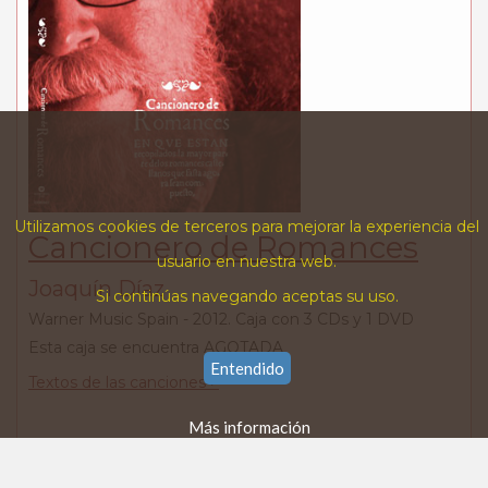
Utilizamos cookies de terceros para mejorar la experiencia del
Cancionero de Romances
usuario en nuestra web.
Joaquín Díaz
Si continúas navegando aceptas su uso.
Warner Music Spain - 2012. Caja con 3 CDs y 1 DVD
Esta caja se encuentra AGOTADA
Entendido
Textos de las canciones >
Más información