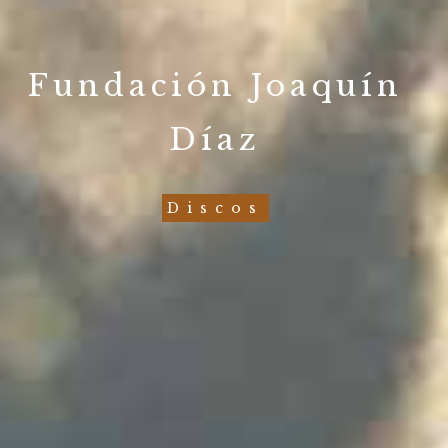
Fundación Joaquín
Díaz
Discos