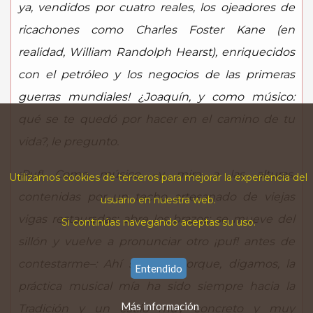
ya, vendidos por cuatro reales, los ojeadores de
ricachones como Charles Foster Kane (en
realidad, William Randolph Hearst), enriquecidos
con el petróleo y los negocios de las primeras
guerras mundiales! ¿Joaquín, y como músico:
qué se te quedó por hacer en el camino de tu
vida?, le pregunto.
¡Puf! Como músico –y mira a las alturas,
Utilizamos cookies de terceros para mejorar la experiencia del
contenidas por un techo artesanado de viejas
usuario en nuestra web.
vigas restauradas; abre los brazos; se mueve del
Si continúas navegando aceptas su uso.
sillón y vuelve a pronunciar otro ¡puf! antes de
contestarme–: Ahí sí que... porque, digamos, la
Entendido
práctica musical mía ha sido siempre hacia la
Más información
Tradición y un estilo muy concreto y muy