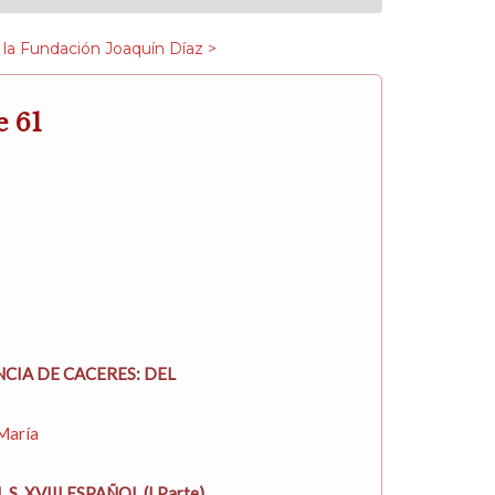
 la Fundación Joaquín Díaz >
e 61
NCIA DE CACERES: DEL
María
. XVIII ESPAÑOL (I Parte).