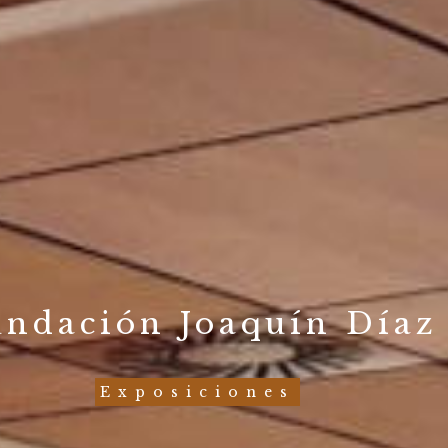
undación Joaquín Díaz
Exposiciones