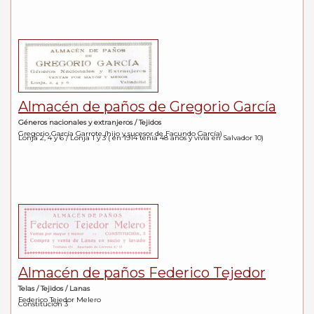
Almacén de paños de Gregorio García
Géneros nacionales y extranjeros / Tejidos
Gregorio García Garrote (hijo y sucesor de Facundo García)
Lonja 2, 4 y 6 / Lonja 1 y 3 ( en 1914 tenía 48 años y vivía en Salvador 10)
Almacén de paños Federico Tejedor
Telas / Tejidos / Lanas
Federico Tejedor Melero
Constitución 3