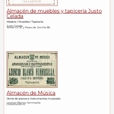
Almacén de muebles y tapicería Justo
Celada
Madera / Muebles / Tapicería
Justo Celada
Teresa Gil 32 y Paseo de Zorrilla 88
Almacén de Música
Venta de pianos e instrumentos musicales
Leoncio Blanco Hermosilla
Constitución 6