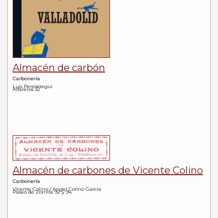
Almacén de carbón
Carbonería
Luis Perelétegui
Alfareros 32
Almacén de carbones de Vicente Colino
Carbonería
Vicente Colino / Angel Colino García
Paseo de Zorrilla 92 y 94