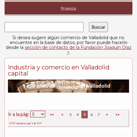
Provincia
Si desea sugerir algún comercio de Valladolid que no
encuentre en la base de datos, por favor puede hacerlo
desde la
sección de contacto de la Fundación Joaquín Díaz
>
.
Industria y comercio en Valladolid
capital
Ir a la pág:
<<
<
3
4
5
6
7
>
>>
2767 registros, pág. 5 de 139.