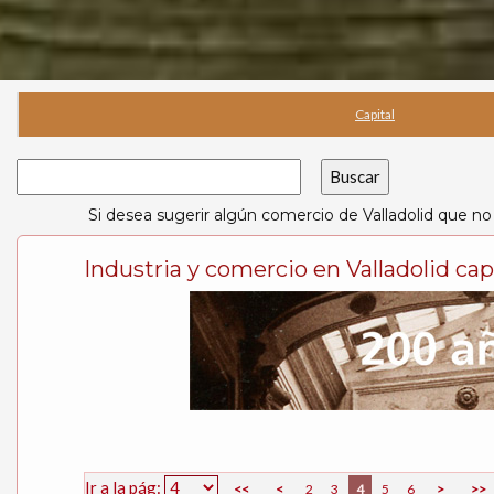
Capital
Si desea sugerir algún comercio de Valladolid que no
Industria y comercio en Valladolid cap
Ir a la pág:
<<
<
2
3
4
5
6
>
>>