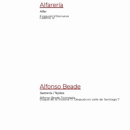
Alfarería
Alfar
Ezequiel Villanueva
Cadena 12
Alfonso Beade
Sastrería / Tejidos
Alfonso Beade Trompeta
Duque de la Victoria 17. Después en calle de Santiago 7