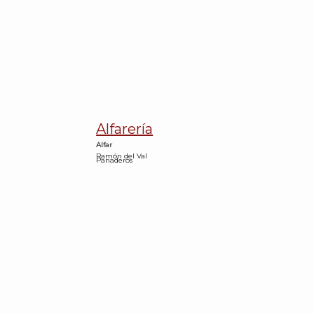
Alfarería
Alfar
Ramón del Val
Panaderos