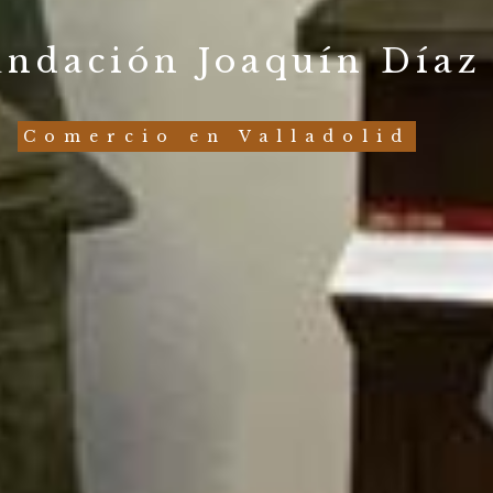
undación Joaquín Díaz
Comercio en Valladolid