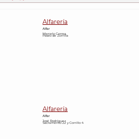
Alfarería
Alfar
Marcelo Correa
Paseo de Zorrilla
Alfarería
Alfar
José Rodríguez
Sacramento 22 y Corrillo 4