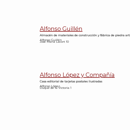
Alfonso Guillén
Almacén de materiales de construcción y fábrica de piedra artif
Alfonso Guillén
José María Lacort 10
Alfonso López y Compañía
Casa editorial de tarjetas postales ilustradas
Alfonso López
Duque de la Victoria 1