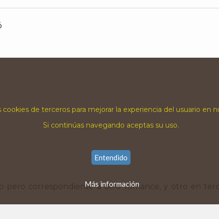
ó
 cookies de terceros para mejorar la experiencia del usuario en 
Si continúas navegando aceptas su uso.
Entendido
Más información
o pero correspondiente a otro romance, y otro en ter