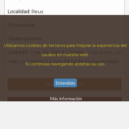
Localidad:
Reus
Otros datos:
Observaciones:
Utilizamos cookies de terceros para mejorar la experiencia del
Grabado:
Tres de distinto origen. Una joven, un
usuario en nuestra web.
majo con guitarra y una dama de época sentada
Si continúas navegando aceptas su uso.
Entendido
Volver al listado de pliegos
Más información
Libros
Partituras