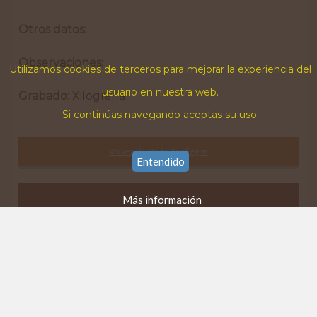
Otros datos:
Observaciones:
Utilizamos cookies de terceros para mejorar la experiencia del
usuario en nuestra web.
Grabado:
Xilografía
Si continúas navegando aceptas su uso.
Volver al listado de pliegos
Entendido
Libros
Más información
Partituras
Revistas
Pliegos