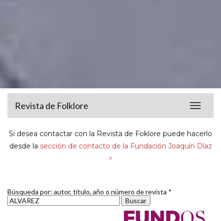
Revista de Folklore
Toggle
navigat
Si desea contactar con la Revista de Foklore puede hacerlo
desde la
sección de contacto de la Fundación Joaquín Díaz
>
Búsqueda por: autor, título, año o número de revista *