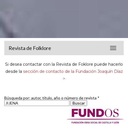
Revista de Folklore
Toggle
navigat
Si desea contactar con la Revista de Foklore puede hacerlo
desde la
sección de contacto de la Fundación Joaquín Díaz
>
Búsqueda por: autor, título, año o número de revista *