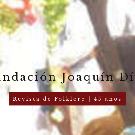
undación Joaquín Dí
Revista de Folklore | 45 años