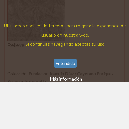
Utilizamos cookies de terceros para mejorar la experiencia del
usuario en nuestra web.
Si continúas navegando aceptas su uso.
Relieve
Entendido
Colección:
Fundación Joaquín Díaz / Cayetano Enríquez
Más información
Soporte:
Fotografía
Tamaño:
Color/BN:
B/N
Calidad:
Buena
Original/copia:
Original
Observaciones: