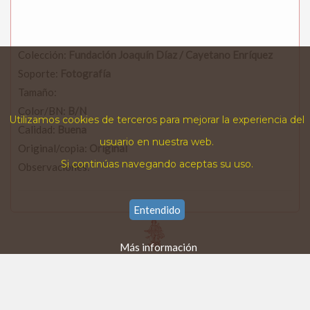
Colección:
Fundación Joaquín Díaz / Cayetano Enríquez
Soporte:
Fotografía
Tamaño:
Color/BN:
B/N
Utilizamos cookies de terceros para mejorar la experiencia del
Calidad:
Buena
usuario en nuestra web.
Original/copia:
Original
Si continúas navegando aceptas su uso.
Observaciones:
Entendido
Más información
FUNDACIÓN JOAQUÍN DÍAZ
© v&v-media · 2026