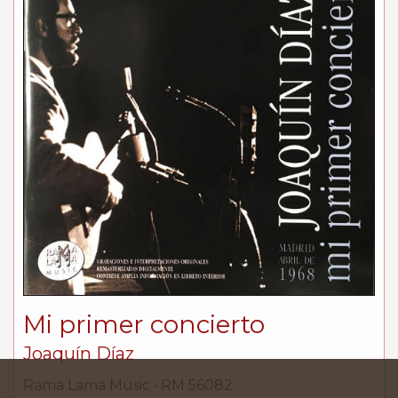
Mi primer concierto
Joaquín Díaz
Rama Lama Music • RM 56082