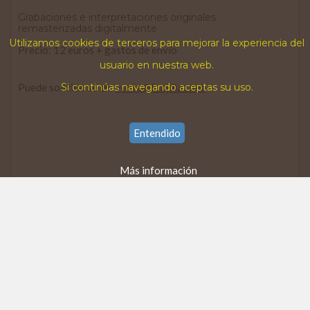
Grabaciones e interpretaciones originales
remasterizadas digitalmente
Utilizamos cookies de terceros para mejorar la experiencia del
Precio: 12 euros + gastos de envío
usuario en nuestra web.
Puede solicitarse en:
venta@funjdiaz.net
Si continúas navegando aceptas su uso.
Entendido
Más información
Este es el primer concierto de
Joaquín
del que se conserva
testimonio sonoro. Todavía no había grabado ningún disco
pero ya llenaba auditorios y salas culturales con sus
conciertos.
En el cuadernillo que acompaña la grabación,
Luis Delgado
nos cuenta su admiración por aquel joven, pero ya maestro,