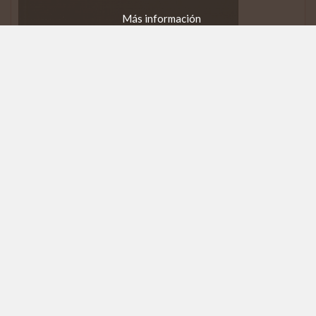
Más información
Coplas de Ciegos
Joaquín Díaz
Ambito Ediciones, 1992
Este libro está
AGOTADO
Puede descargarse gratuitamente
en formato