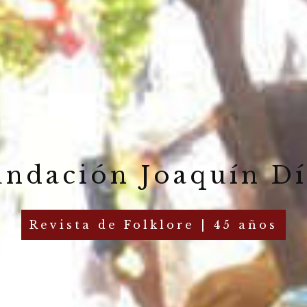
undación Joaquín Dí
Revista de Folklore | 45 años