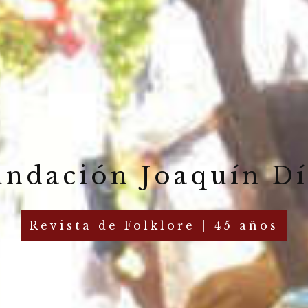
undación Joaquín Dí
Revista de Folklore | 45 años