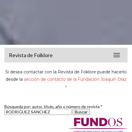
Revista de Folklore
Toggle
navigat
Si desea contactar con la Revista de Foklore puede hacerlo
desde la
sección de contacto de la Fundación Joaquín Díaz
>
Búsqueda por: autor, título, año o número de revista *