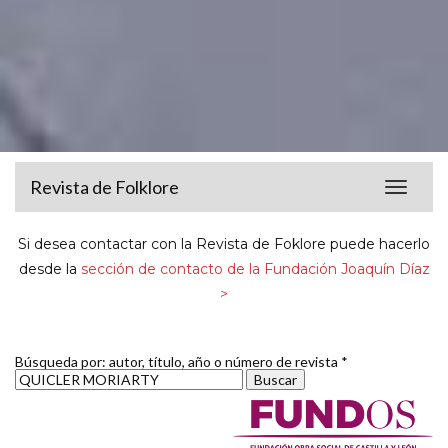
Revista de Folklore
Toggle
navigat
Si desea contactar con la Revista de Foklore puede hacerlo
desde la
sección de contacto de la Fundación Joaquín Díaz
>
Búsqueda por: autor, título, año o número de revista *