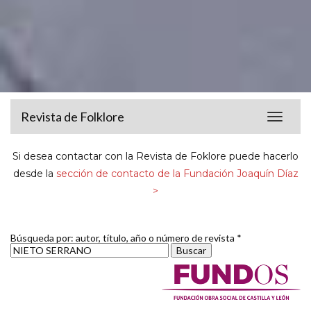
Revista de Folklore
Toggle
navigat
Si desea contactar con la Revista de Foklore puede hacerlo
desde la
sección de contacto de la Fundación Joaquín Díaz
>
Búsqueda por: autor, título, año o número de revista *