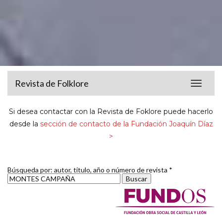
Revista de Folklore
Toggle
navigat
Si desea contactar con la Revista de Foklore puede hacerlo
desde la
sección de contacto de la Fundación Joaquín Díaz
>
Búsqueda por: autor, título, año o número de revista *