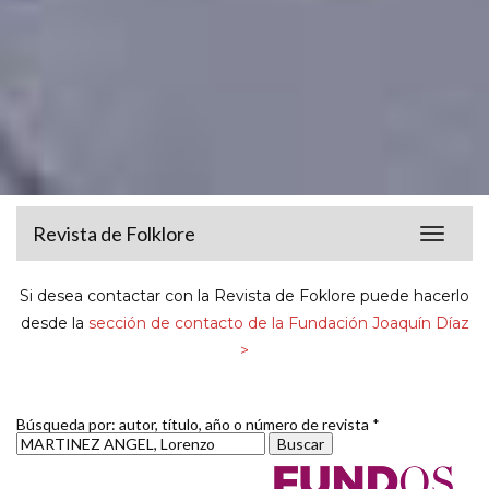
Revista de Folklore
Toggle
navigat
Si desea contactar con la Revista de Foklore puede hacerlo
desde la
sección de contacto de la Fundación Joaquín Díaz
>
Búsqueda por: autor, título, año o número de revista *