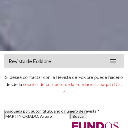
Revista de Folklore
Toggle
navigat
Si desea contactar con la Revista de Foklore puede hacerlo
desde la
sección de contacto de la Fundación Joaquín Díaz
>
Búsqueda por: autor, título, año o número de revista *