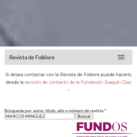
Revista de Folklore
Toggle
navigat
Si desea contactar con la Revista de Foklore puede hacerlo
desde la
sección de contacto de la Fundación Joaquín Díaz
>
Búsqueda por: autor, título, año o número de revista *