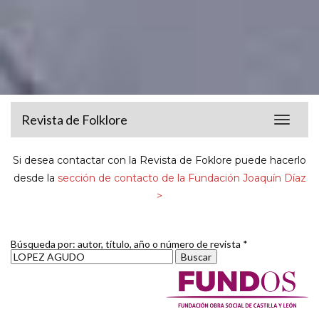
Revista de Folklore
Toggle
navigat
Si desea contactar con la Revista de Foklore puede hacerlo
desde la
sección de contacto de la Fundación Joaquín Díaz
>
Búsqueda por: autor, título, año o número de revista *