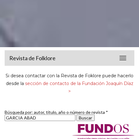
Revista de Folklore
Toggle
navigat
Si desea contactar con la Revista de Foklore puede hacerlo
desde la
sección de contacto de la Fundación Joaquín Díaz
>
Búsqueda por: autor, título, año o número de revista *