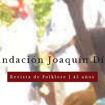
undación Joaquín Dí
Revista de Folklore | 45 años