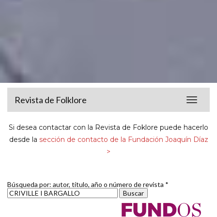
Revista de Folklore
Toggle
navigat
Si desea contactar con la Revista de Foklore puede hacerlo
desde la
sección de contacto de la Fundación Joaquín Díaz
>
Búsqueda por: autor, título, año o número de revista *