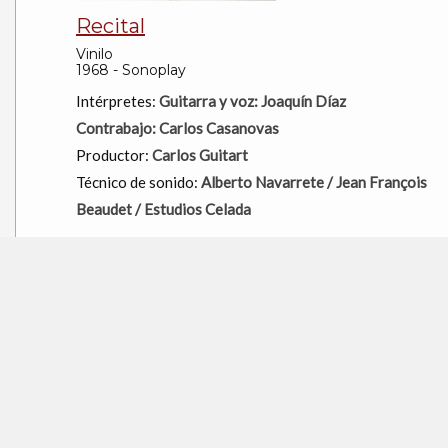
Recital
Vinilo
1968 - Sonoplay
Intérpretes:
Guitarra y voz: Joaquín Díaz
Contrabajo: Carlos Casanovas
Productor:
Carlos Guitart
Técnico de sonido:
Alberto Navarrete / Jean François
Beaudet / Estudios Celada
Reedición:
Semblanza
Canciones