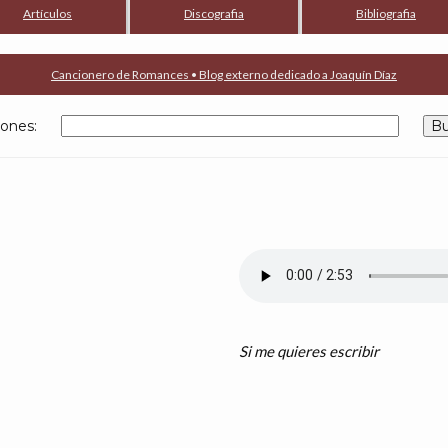
Artículos
Discografia
Bibliografia
Cancionero de Romances • Blog externo dedicado a Joaquín Díaz
anciones:
Si me quieres escribir