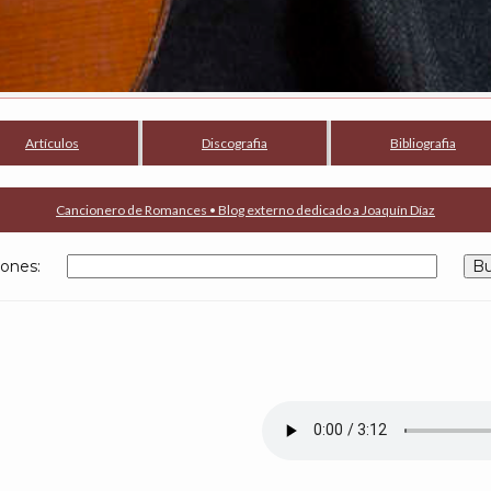
Artículos
Discografia
Bibliografia
Cancionero de Romances • Blog externo dedicado a Joaquín Díaz
anciones: