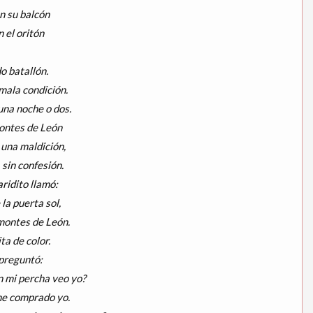
n su balcón
n el oritón
o batallón.
mala condición.
 una noche o dos.
montes de León
 una maldición,
 sin confesión.
ridito llamó:
la puerta sol,
 montes de León.
ta de color.
 preguntó:
n mi percha veo yo?
 he comprado yo.