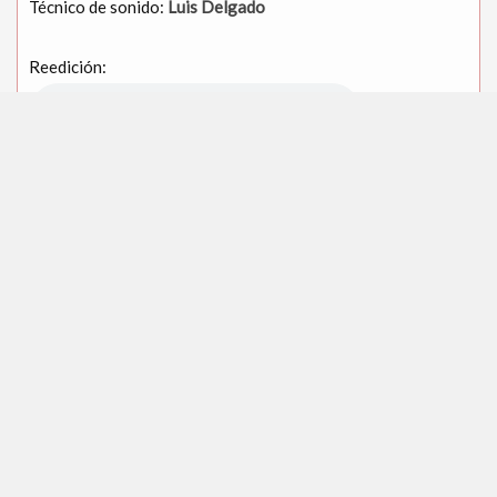
Técnico de sonido:
Luis Delgado
Reedición:
Yo quería un cuarto para pan
Y no me lo dan, y no me lo dan.
Cuando menos por la caridad.
Por mis hijos que aguardando están.
Semblanza
Canciones