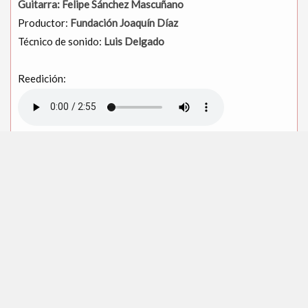
Guitarra: Felipe Sánchez Mascuñano
Productor:
Fundación Joaquín Díaz
Técnico de sonido:
Luis Delgado
Reedición:
Ese narizotas (3)
Cara de pastel
Ya me entiende usted
Ya sé yo quién es,
Dijo que a las siete (3)
Y vino a las tres
Ya me entiende usted
Ya sé yo porqué