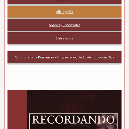
Bibliografia
Vídeos y Fotografías
Entrevistas
Cancionero de Romances • Blog externo dedicado a Joaquín Díaz