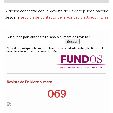
navigat
Si desea contactar con la Revista de Foklore puede hacerlo
desde la
sección de contacto de la Fundación Joaquín Díaz
>
Búsqueda por: autor, título, año o número de revista *
* Es válido cualquier término del nombre/apellido del autor, del título del
artículo y del número de revista o año.
Revista de Folklore número
069