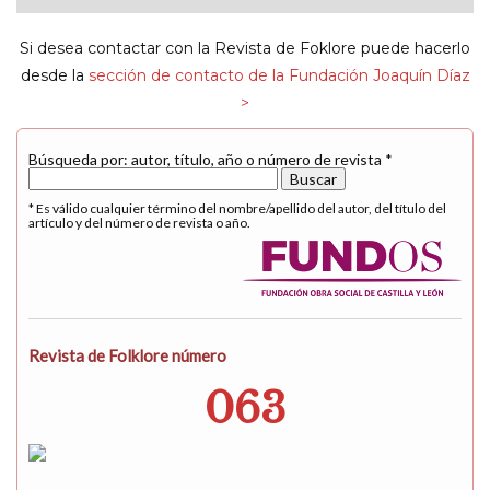
navigat
Si desea contactar con la Revista de Foklore puede hacerlo
desde la
sección de contacto de la Fundación Joaquín Díaz
>
Búsqueda por: autor, título, año o número de revista *
* Es válido cualquier término del nombre/apellido del autor, del título del
artículo y del número de revista o año.
Revista de Folklore número
063