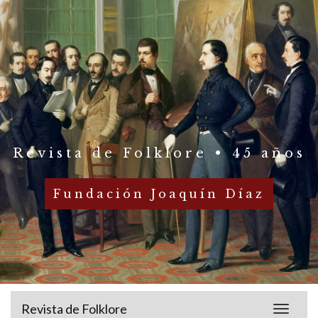
Revista de Folklore • 45 años
Fundación Joaquín Díaz
Revista de Folklore
Toggle