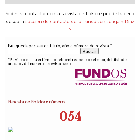
navigat
Si desea contactar con la Revista de Foklore puede hacerlo
desde la
sección de contacto de la Fundación Joaquín Díaz
>
Búsqueda por: autor, título, año o número de revista *
* Es válido cualquier término del nombre/apellido del autor, del título del
artículo y del número de revista o año.
Revista de Folklore número
054