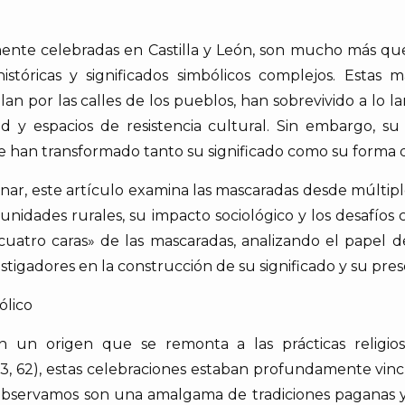
ente celebradas en Castilla y León, son mucho más que
istóricas y significados simbólicos complejos. Estas m
n por las calles de los pueblos, han sobrevivido a lo lar
d y espacios de resistencia cultural. Sin embargo, 
e han transformado tanto su significado como su forma d
nar, este artículo examina las mascaradas desde múltiples
unidades rurales, su impacto sociológico y los desafí
«cuatro caras» de las mascaradas, analizando el papel de
vestigadores en la construcción de su significado y su pres
ólico
n un origen que se remonta a las prácticas religios
 62), estas celebraciones estaban profundamente vinculad
y observamos son una amalgama de tradiciones paganas y