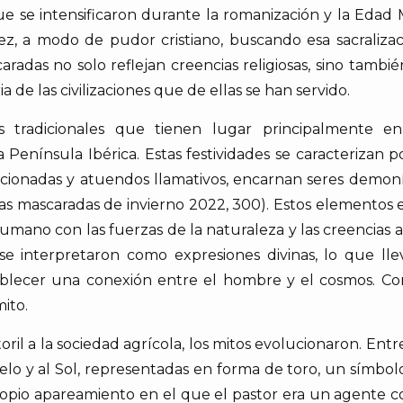
ue se intensificaron durante la romanización y la Edad 
z, a modo de pudor cristiano, buscando esa sacralizac
caradas no solo reflejan creencias religiosas, sino tambi
a de las civilizaciones que de ellas se han servido.
s tradicionales que tienen lugar principalmente en
Península Ibérica. Estas festividades se caracterizan p
ionadas y atuendos llamativos, encarnan seres demonía
 Las mascaradas de invierno 2022, 300). Estos elemento
mano con las fuerzas de la naturaleza y las creencias a
se interpretaron como expresiones divinas, lo que lle
ablecer una conexión entre el hombre y el cosmos. Co
mito.
toril a la sociedad agrícola, los mitos evolucionaron. E
l cielo y al Sol, representadas en forma de toro, un sím
 propio apareamiento en el que el pastor era un agente c