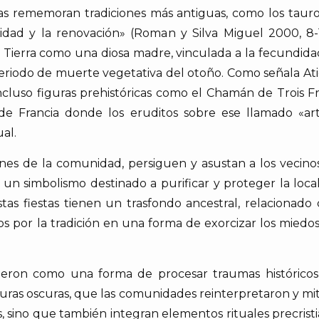
ias rememoran tradiciones más antiguas, como los taurob
lidad y la renovación» (Roman y Silva Miguel 2000, 8-1
 Tierra como una diosa madre, vinculada a la fecundidad
eriodo de muerte vegetativa del otoño. Como señala Atie
luso figuras prehistóricas como el Chamán de Trois Fr
r de Francia donde los eruditos sobre ese llamado «a
ual.
enes de la comunidad, persiguen y asustan a los vecin
 un simbolismo destinado a purificar y proteger la local
stas fiestas tienen un trasfondo ancestral, relacionado c
s por la tradición en una forma de exorcizar los miedos 
gieron como una forma de procesar traumas histórico
guras oscuras, que las comunidades reinterpretaron y mitifi
, sino que también integran elementos rituales precrist