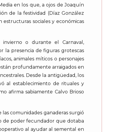
Media en los que, a ojos de Joaquín
ión de la festividad (Díaz González
én estructuras sociales y económicas
 invierno o durante el Carnaval,
or la presencia de figuras grotescas
cos, animales míticos o personajes
s están profundamente arraigados en
ncestrales. Desde la antigüedad, los
vó al establecimiento de rituales y
mo afirma sabiamente Calvo Brioso
ntre las comunidades ganaderas surgió
bolo de poder fecundador que dotaba
ooperativo al ayudar al semental en