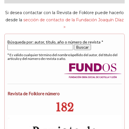
navigat
Si desea contactar con la Revista de Foklore puede hacerlo
desde la
sección de contacto de la Fundación Joaquín Díaz
>
Búsqueda por: autor, título, año o número de revista *
* Es válido cualquier término del nombre/apellido del autor, del título del
artículo y del número de revista o año.
Revista de Folklore número
182