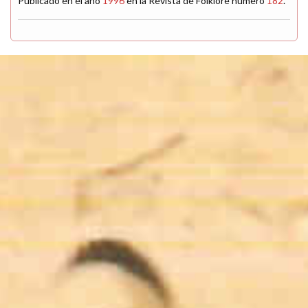
Publicado en el año
1996
en la Revista de Folklore número
182
.