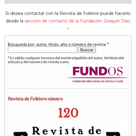
navigat
Si desea contactar con la Revista de Foklore puede hacerlo
desde la
sección de contacto de la Fundación Joaquín Díaz
>
Búsqueda por: autor, título, año o número de revista *
* Es válido cualquier término del nombre/apellido del autor, del título del
artículo y del número de revista o año.
Revista de Folklore número
120