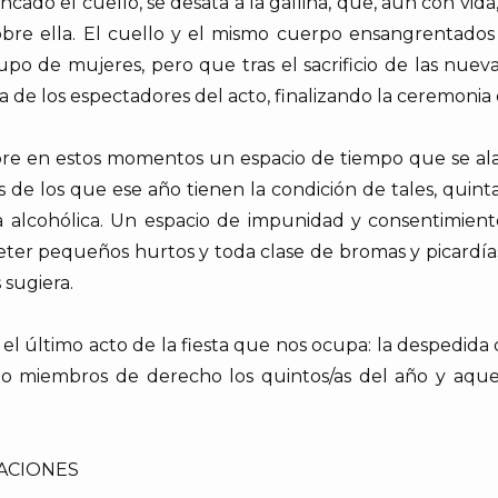
ancado el cuello, se desata a la gallina, que, aún con vida
obre ella. El cuello y el mismo cuerpo ensangrentados 
upo de mujeres, pero que tras el sacrificio de las nueva
 de los espectadores del acto, finalizando la ceremonia
abre en estos momentos un espacio de tiempo que se alar
s de los que ese año tienen la condición de tales, quint
a alcohólica. Un espacio de impunidad y consentimient
er pequeños hurtos y toda clase de bromas y picardías
 sugiera.
el último acto de la fiesta que nos ocupa: la despedida
o miembros de derecho los quintos/as del año y aque
TACIONES