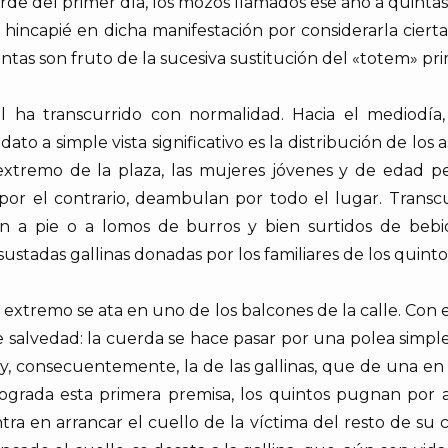
de del primer día, los mozos llamados ese año a quintas 
hincapié en dicha manifestación por considerarla cier
 cintas son fruto de la sucesiva sustitución del «totem» pr
ha transcurrido con normalidad. Hacia el mediodía,
ato a simple vista significativo es la distribución de los
 extremo de la plaza, las mujeres jóvenes y de edad 
 por el contrario, deambulan por todo el lugar. Transc
nen a pie o a lomos de burros y bien surtidos de beb
sustadas gallinas donadas por los familiares de los quinto
Un extremo se ata en uno de los balcones de la calle. Con e
te salvedad: la cuerda se hace pasar por una polea simpl
a y, consecuentemente, la de las gallinas, que de una e
ograda esta primera premisa, los quintos pugnan por a
tra en arrancar el cuello de la víctima del resto de s