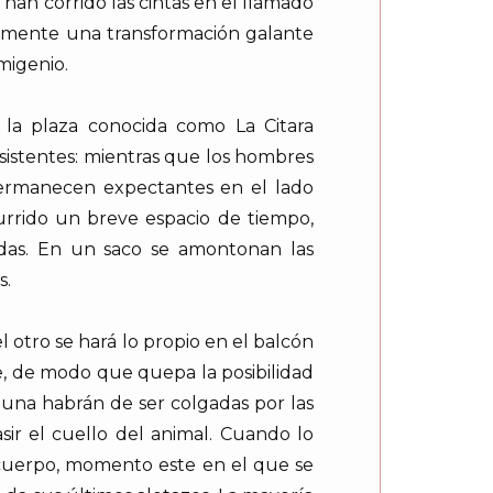
han corrido las cintas en el llamado
tamente una transformación galante
imigenio.
 la plaza conocida como La Citara
 asistentes: mientras que los hombres
permanecen expectantes en el lado
urrido un breve espacio de tiempo,
idas. En un saco se amontonan las
s.
l otro se hará lo propio en el balcón
e, de modo que quepa la posibilidad
n una habrán de ser colgadas por las
sir el cuello del animal. Cuando lo
u cuerpo, momento este en el que se