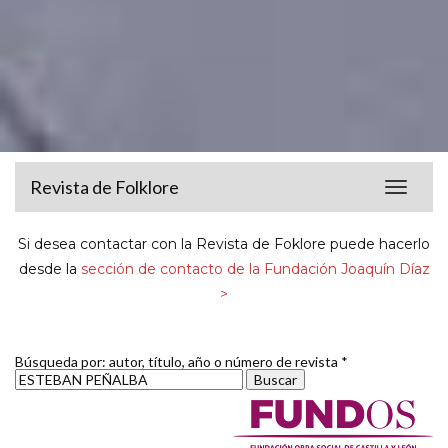
Revista de Folklore
Toggle
navigat
Si desea contactar con la Revista de Foklore puede hacerlo
desde la
sección de contacto de la Fundación Joaquín Díaz
>
Búsqueda por: autor, título, año o número de revista *