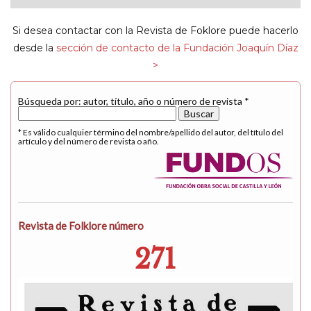
navigat
Si desea contactar con la Revista de Foklore puede hacerlo
desde la
sección de contacto de la Fundación Joaquín Díaz
>
Búsqueda por: autor, título, año o número de revista *
* Es válido cualquier término del nombre/apellido del autor, del título del
artículo y del número de revista o año.
Revista de Folklore número
271