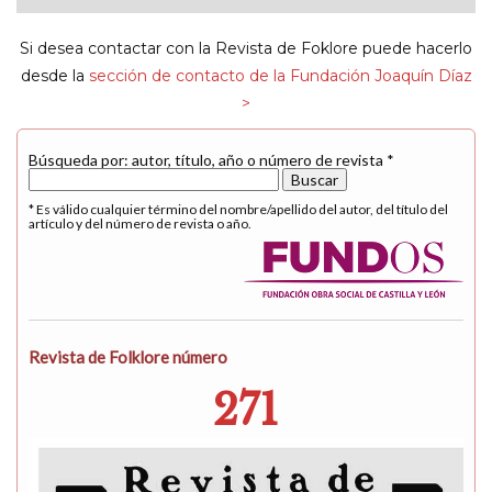
navigat
Si desea contactar con la Revista de Foklore puede hacerlo
desde la
sección de contacto de la Fundación Joaquín Díaz
>
Búsqueda por: autor, título, año o número de revista *
* Es válido cualquier término del nombre/apellido del autor, del título del
artículo y del número de revista o año.
Revista de Folklore número
271