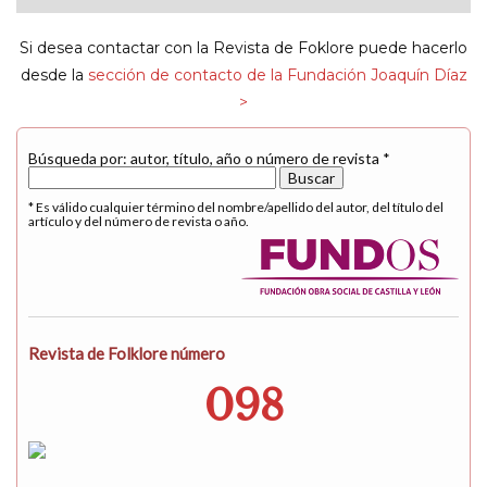
navigat
Si desea contactar con la Revista de Foklore puede hacerlo
desde la
sección de contacto de la Fundación Joaquín Díaz
>
Búsqueda por: autor, título, año o número de revista *
* Es válido cualquier término del nombre/apellido del autor, del título del
artículo y del número de revista o año.
Revista de Folklore número
098